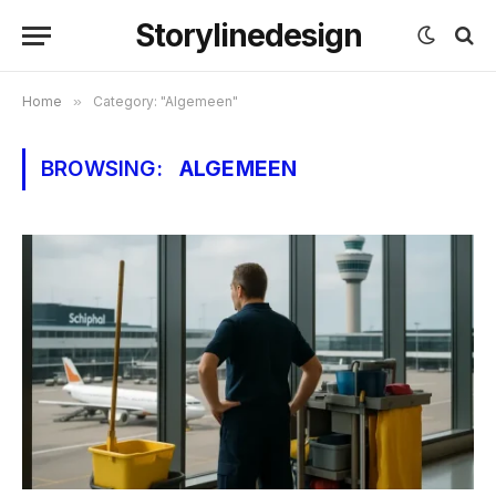
Storylinedesign
Home
»
Category: "Algemeen"
BROWSING:
ALGEMEEN