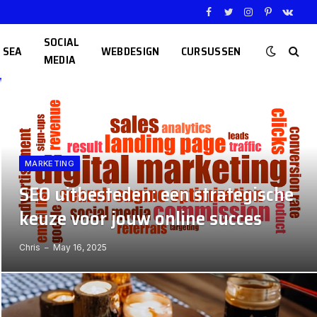
Facebook
Twitter
Instagram
Pinterest
VKont
SOCIAL
SEA
WEBDESIGN
CURSUSSEN
MEDIA
MARKETING
SEO uitbesteden: een strategische
keuze voor jouw online succes
Chris
May 16, 2025