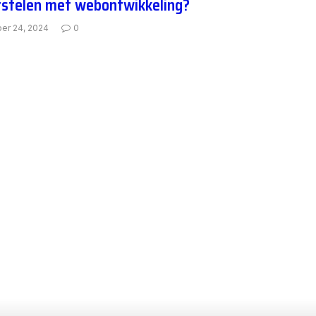
telen met webontwikkeling?
er 24, 2024
0